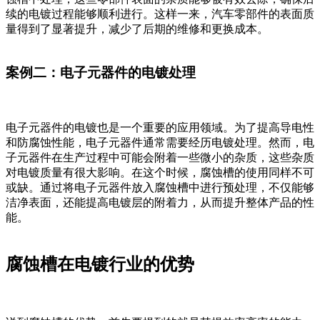
续的电镀过程能够顺利进行。这样一来，汽车零部件的表面质
量得到了显著提升，减少了后期的维修和更换成本。
案例二：电子元器件的电镀处理
电子元器件的电镀也是一个重要的应用领域。为了提高导电性
和防腐蚀性能，电子元器件通常需要经历电镀处理。然而，电
子元器件在生产过程中可能会附着一些微小的杂质，这些杂质
对电镀质量有很大影响。在这个时候，腐蚀槽的使用同样不可
或缺。通过将电子元器件放入腐蚀槽中进行预处理，不仅能够
洁净表面，还能提高电镀层的附着力，从而提升整体产品的性
能。
腐蚀槽在电镀行业的优势