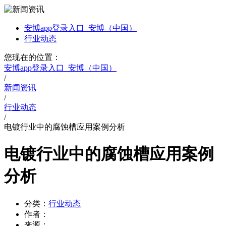
安博app登录入口_安博（中国）
行业动态
您现在的位置：
安博app登录入口_安博（中国）
/
新闻资讯
/
行业动态
/
电镀行业中的腐蚀槽应用案例分析
电镀行业中的腐蚀槽应用案例
分析
分类：
行业动态
作者：
来源：