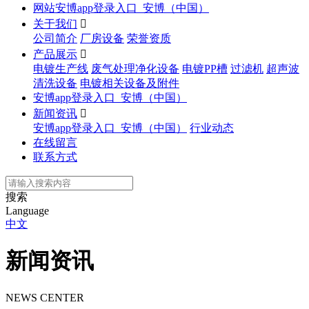
网站安博app登录入口_安博（中国）
关于我们

公司简介
厂房设备
荣誉资质
产品展示

电镀生产线
废气处理净化设备
电镀PP槽
过滤机
超声波
清洗设备
电镀相关设备及附件
安博app登录入口_安博（中国）
新闻资讯

安博app登录入口_安博（中国）
行业动态
在线留言
联系方式
搜索
Language
中文
新闻资讯
NEWS CENTER