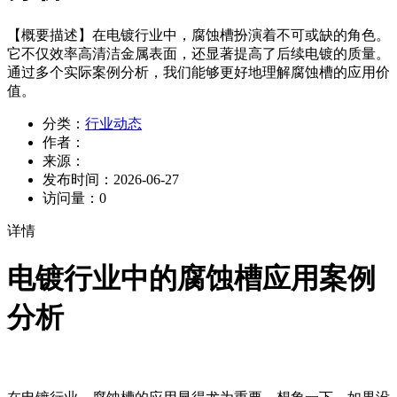
【概要描述】
在电镀行业中，腐蚀槽扮演着不可或缺的角色。
它不仅效率高清洁金属表面，还显著提高了后续电镀的质量。
通过多个实际案例分析，我们能够更好地理解腐蚀槽的应用价
值。
分类：
行业动态
作者：
来源：
发布时间：
2026-06-27
访问量：
0
详情
电镀行业中的腐蚀槽应用案例
分析