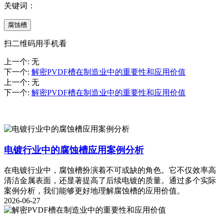
关键词：
腐蚀槽
扫二维码用手机看
上一个
:
无
下一个
:
解密PVDF槽在制造业中的重要性和应用价值
上一个
:
无
下一个
:
解密PVDF槽在制造业中的重要性和应用价值
相关资讯
电镀行业中的腐蚀槽应用案例分析
在电镀行业中，腐蚀槽扮演着不可或缺的角色。它不仅效率高
清洁金属表面，还显著提高了后续电镀的质量。通过多个实际
案例分析，我们能够更好地理解腐蚀槽的应用价值。
2026-06-27