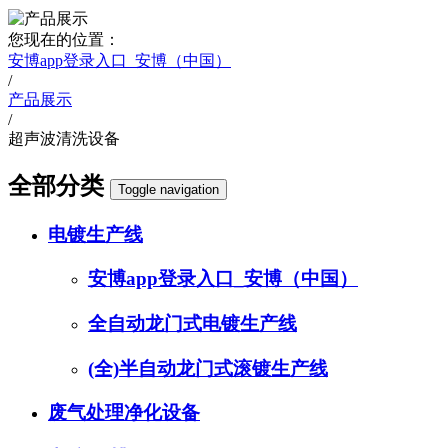
您现在的位置：
安博app登录入口_安博（中国）
/
产品展示
/
超声波清洗设备
全部分类
Toggle navigation
电镀生产线
安博app登录入口_安博（中国）
全自动龙门式电镀生产线
(全)半自动龙门式滚镀生产线
废气处理净化设备