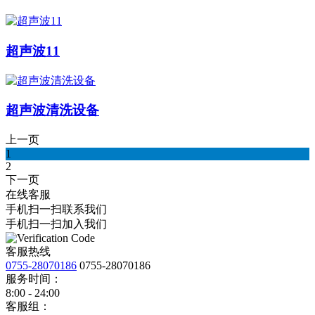
超声波11
超声波清洗设备
上一页
1
2
下一页
在线客服
手机扫一扫联系我们
手机扫一扫加入我们
客服热线
0755-28070186
0755-28070186
服务时间：
8:00 - 24:00
客服组：