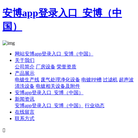
安博app登录入口_安博（中
国）
网站安博app登录入口_安博（中国）
关于我们
公司简介
厂房设备
荣誉资质
产品展示
电镀生产线
废气处理净化设备
电镀PP槽
过滤机
超声波
清洗设备
电镀相关设备及附件
安博app登录入口_安博（中国）
新闻资讯
安博app登录入口_安博（中国）
行业动态
在线留言
联系方式
