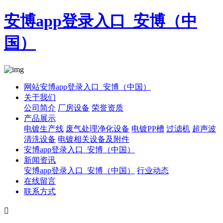
安博app登录入口_安博（中
国）
网站安博app登录入口_安博（中国）
关于我们
公司简介
厂房设备
荣誉资质
产品展示
电镀生产线
废气处理净化设备
电镀PP槽
过滤机
超声波
清洗设备
电镀相关设备及附件
安博app登录入口_安博（中国）
新闻资讯
安博app登录入口_安博（中国）
行业动态
在线留言
联系方式
