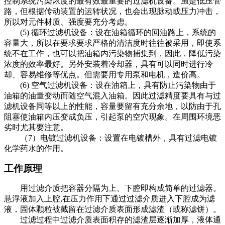
控制系统污染浓度的最有效最重要的过滤机设备。虽是低压管
路，但根据传动装置的运转状况，也会出现脉动或压力冲击，
所以对元件材质、强度要充分考虑。
(5) 循环过滤机设备：设在油箱循环的回油路上，系统的
容量大，所以在要求要求严格的清洁度时往往被采用，即使系
统不在工作，也可以把油箱内污染物捕集到，因此，降低污染
浓度的效率最好。另外安装着冷却器，具有可以同时进行冷
却、容易维修等优点。但需要用专用泵和电机，造价高。
(6) 空气过滤机设备：设在油箱上，具有防止污染物由于
油箱的油量变动而随空气混入油箱。因此过滤精度要具有与过
滤机设备同等以上的性能，容量要留有充分余地，以防由于孔
阻塞使油箱内压变成负压，引起泵的空穴现象。在周围环境恶
劣时尤其要注意。
（7）电镀过滤机设备：设置在电镀槽外，具有过滤电镀
化学药水的作用。
工作原理
用过滤介质把容器分隔为上、下腔即构成简单的过滤器。
悬浮液加入上腔,在压力作用下通过过滤介质进入下腔成为滤
液，固体颗粒被截留在过滤介质表面形成滤渣（或称滤饼）。
过滤过程中过滤介质表面积存的滤渣层逐渐加厚，液体通