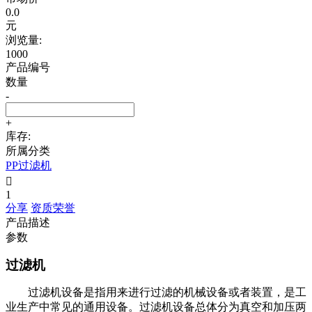
0.0
元
浏览量:
1000
产品编号
数量
-
+
库存:
所属分类
PP过滤机

1
分享
资质荣誉
产品描述
参数
过滤机
过滤机设备是指用来进行过滤的机械设备或者装置，是工
业生产中常见的通用设备。过滤机设备总体分为真空和加压两