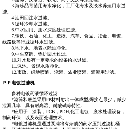
3.海珍品育苗用海水净化，工厂化海水及淡水养殖用水过
滤。
4.油田回注水过滤。
5.循环冷却水过滤。
6.中水回用、废水深度处理过滤。
7.钢铁、石油、化工、造纸、汽车、食品、冶金、电镀、
线路板等行业循环水过滤。
8.地下水、地表水除浊净化。
9.中央空调、锅炉回水过滤。
10.对水质有一定要求的设备给水过滤。
11.泳池、景观水质净化。
12.市政、绿地喷洒、浇灌、农业喷灌、滴灌用过滤。
ＰＰ电镀过滤机
多种电镀药液循环过滤
*滤筒和底盖采用PP材料射出一体成型,焊接点最少，减少
泄漏几率，具有耐高温、耐酸碱等特性.
*应用于：涂装，PCB，PDH,化工电镀，废水处理设备，
制药环保，以及表面处理技术。
*电镀过滤机是通过泵浦将有杂质的药水压到过滤机桶