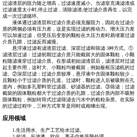
过滤渣层的阻力随之增高，过滤速度减小。当滤室充满滤渣或
过滤速度太小时,停止过滤，清除滤渣,使过滤介质再生，以完
成一次过滤循环。
液体通过滤渣层和过滤介质必须克服阻力，因此在过滤介
质的两侧必须有压力差，这是实现过滤的推动力。增大压力差
可以加速过滤，但受压后变形的颗粒在大压力差时易堵塞过滤
介质孔隙，过滤反而减慢。
悬浮液过滤有滤渣层过滤、深层过滤和筛滤 3种方式。①
滤渣层过滤：过滤初期过滤介质只能截留大的固体颗粒，小颗
粒随滤液穿过过滤介质。在形成初始滤渣层后，滤渣层对过滤
起主要作用，这时大、小颗粒均被截留，例如板框压滤机的过
滤。②深层过滤：过滤介质较厚，悬浮液中含固体颗粒较少，
且颗粒小于过滤介质的孔道。过滤时，颗粒进入后被吸附在孔
道内，例如多孔塑料管过滤器、砂滤器的过滤。③筛滤：过滤
截留的固体颗粒都大于过滤介质的孔隙，过滤介质内部不吸附
固体颗粒，例如转筒式过滤筛滤去污水中的粗粒杂质。在实际
的过滤过程中，三种方式常常是同时或相继出现。
应用领域
1.生活用水、生产工艺给水过滤。
2.超滤、反渗透、软化、离子交换等预处理。