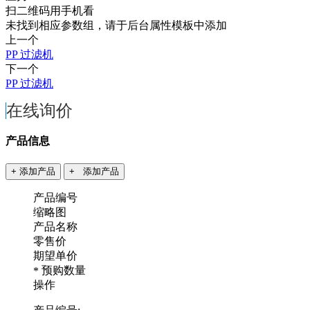
扫二维码用手机看
未找到相应参数组，请于后台属性模板中添加
上一个
PP 过滤机
下一个
PP 过滤机
在线询价
产品信息
+ 添加产品
+ 添加产品
产品编号
缩略图
产品名称
零售价
期望单价
预购数量
*
操作