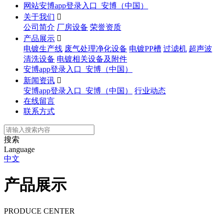
网站安博app登录入口_安博（中国）
关于我们

公司简介
厂房设备
荣誉资质
产品展示

电镀生产线
废气处理净化设备
电镀PP槽
过滤机
超声波
清洗设备
电镀相关设备及附件
安博app登录入口_安博（中国）
新闻资讯

安博app登录入口_安博（中国）
行业动态
在线留言
联系方式
搜索
Language
中文
产品展示
PRODUCE CENTER