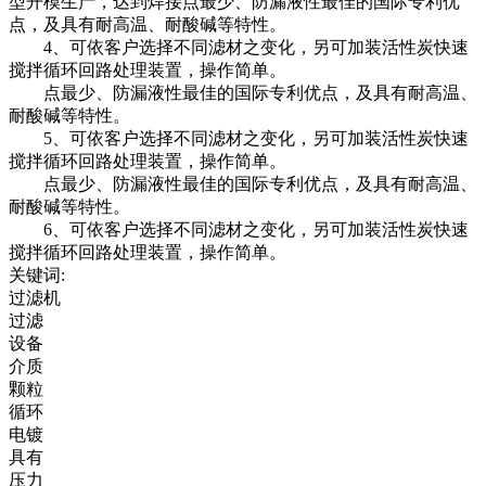
型开模生产，达到焊接点最少、防漏液性最佳的国际专利优
点，及具有耐高温、耐酸碱等特性。
4、可依客户选择不同滤材之变化，另可加装活性炭快速
搅拌循环回路处理装置，操作简单。
点最少、防漏液性最佳的国际专利优点，及具有耐高温、
耐酸碱等特性。
5、可依客户选择不同滤材之变化，另可加装活性炭快速
搅拌循环回路处理装置，操作简单。
点最少、防漏液性最佳的国际专利优点，及具有耐高温、
耐酸碱等特性。
6、可依客户选择不同滤材之变化，另可加装活性炭快速
搅拌循环回路处理装置，操作简单。
关键词:
过滤机
过滤
设备
介质
颗粒
循环
电镀
具有
压力